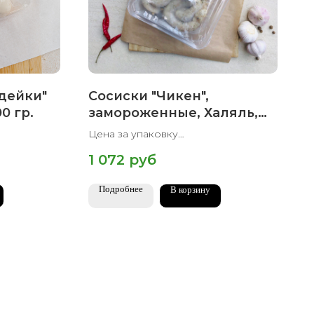
дейки"
Сосиски "Чикен",
0 гр.
замороженные, Халяль,
800 гр
Цена за упаковку
Вес упаковки 800 гр
1 072
руб
Подробнее
В корзину