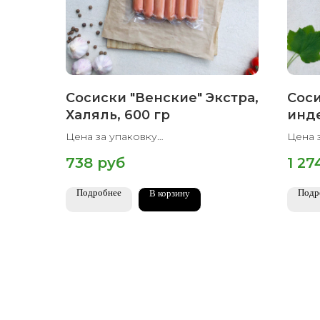
Сосиски "Венские" Экстра,
Соси
Халяль, 600 гр
инд
Халя
Цена за упаковку
Цена 
Вес упаковки 600 гр
Вес у
738
руб
1 27
Подробнее
Подр
В корзину