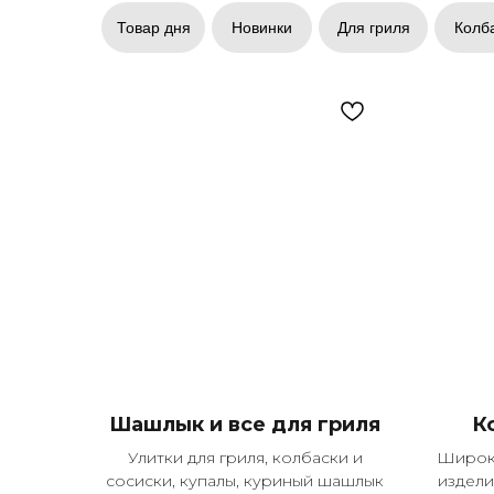
Товар дня
Новинки
Для гриля
Колба
Шашлык и все для гриля
К
Улитки для гриля, колбаски и
Широки
сосиски, купалы, куриный шашлык
издели