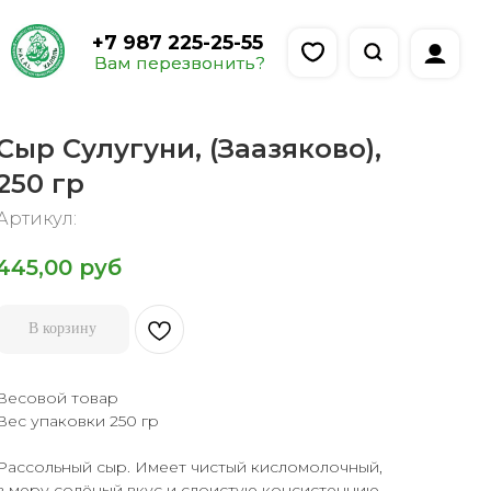
 987 225-25-55
м перезвонить?
Сыр Сулугуни, (Заазяково),
250 гр
Артикул:
445,00
руб
В корзину
Весовой товар
Вес упаковки 250 гр
Рассольный сыр. Имеет чистый кисломолочный,
в меру солёный вкус и слоистую консистенцию.