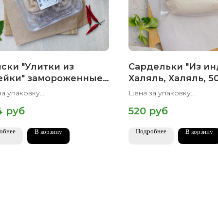
ски "Улитки из
Сардельки "Из ин
ейки" замороженные,
Халяль, Халяль, 50
ль, 700 гр
за упаковку
Цена за упаковку
паковки 700 гр
Вес упаковки 500 гр
4
руб
520
руб
обнее
Подробнее
В корзину
В корзину