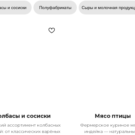
сы и сосиски
Полуфабрикаты
Сыры и молочная продукц
олбасы и сосиски
Мясо птицы
й ассортимент колбасных
Фермерское куриное мя
й: от классических варёных
индейка — натуральны