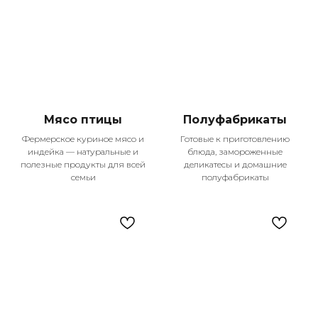
Наши главные
Мясо птицы
Полуфабрикаты
преимущества
Фермерское куриное мясо и
Готовые к приготовлению
индейка — натуральные и
блюда, замороженные
Мы гордимся тем, что становимся частью
полезные продукты для всей
деликатесы и домашние
жизни тысяч семей в Казани, предлагая
семьи
полуфабрикаты
не просто продукты, а настоящее
качество жизни. Каждый день мы
работаем над тем, чтобы ваши покупки
были удобными, выгодными и
приносили только положительные
эмоции.