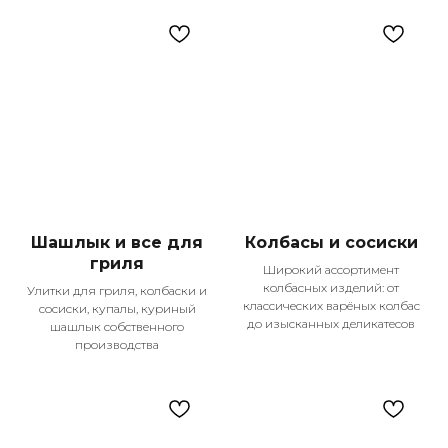
Шашлык и все для
Колбасы и сосиски
гриля
Широкий ассортимент
колбасных изделий: от
Улитки для гриля, колбаски и
классических варёных колбас
сосиски, купалы, куриный
до изысканных деликатесов
шашлык собственного
производства