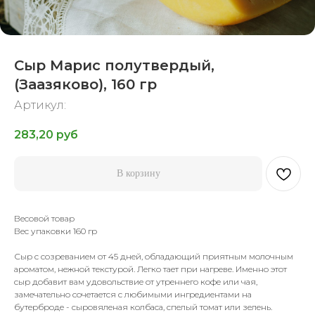
Сыр Марис полутвердый,
(Заазяково), 160 гр
Артикул:
283,20
руб
В корзину
Весовой товар
Вес упаковки 160 гр
Сыр с созреванием от 45 дней, обладающий приятным молочным
ароматом, нежной текстурой. Легко тает при нагреве. Именно этот
сыр добавит вам удовольствие от утреннего кофе или чая,
замечательно сочетается с любимыми ингредиентами на
бутерброде - сыровяленая колбаса, спелый томат или зелень.