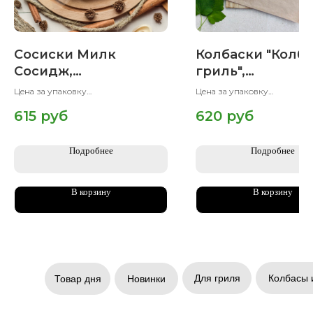
Сосиски Милк
Колбаски "Колба
Сосидж,
гриль",
искусственная
замороженные,
Цена за упаковку
Цена за упаковку
оболочка, вареные,
Халяль, 500 гр
Вес упаковки 500 гр
Вес упаковки 500 гр
615
руб
620
руб
Халяль, 500 гр
Подробнее
Подробнее
В корзину
В корзину
Для гриля
Колбасы 
Товар дня
Новинки