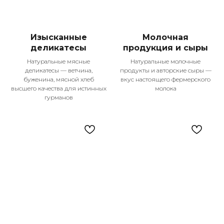
Изысканные
Молочная
деликатесы
продукция и сыры
Натуральные мясные
Натуральные молочные
деликатесы — ветчина,
продукты и авторские сыры —
буженина, мясной хлеб
вкус настоящего фермерского
высшего качества для истинных
молока
гурманов
Контакты
+7 987 225-25-55
Телефон для справок
Подпишитесь
на наши соцсети!
Меню