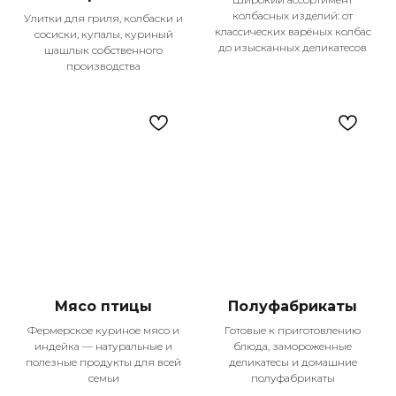
колбасных изделий: от
Улитки для гриля, колбаски и
классических варёных колбас
сосиски, купалы, куриный
до изысканных деликатесов
шашлык собственного
производства
Наши главные
преимущества
Мы гордимся тем, что становимся частью
Мясо птицы
Полуфабрикаты
жизни тысяч семей в Казани, предлагая
Фермерское куриное мясо и
Готовые к приготовлению
не просто продукты, а настоящее
индейка — натуральные и
блюда, замороженные
качество жизни. Каждый день мы
полезные продукты для всей
деликатесы и домашние
семьи
полуфабрикаты
работаем над тем, чтобы ваши покупки