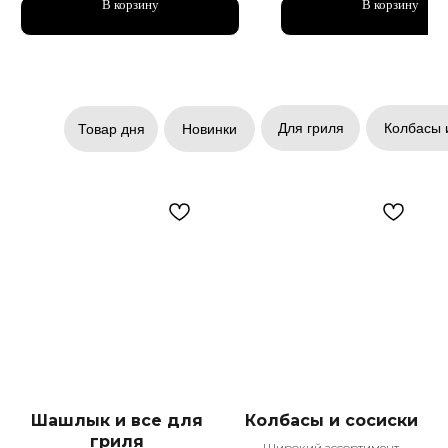
В корзину
В корзину
Для гриля
Колбасы 
Товар дня
Новинки
Шашлык и все для
Колбасы и сосиски
гриля
Широкий ассортимент