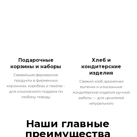
Телефон для справок
Подпишитесь
на наши соцсети!
Меню
Оплата и доставка
О компании
Покупателям
Подарочные
Хлеб и
Рецепты
корзины и наборы
кондитерские
Контакты
изделия
Свежайшие фермерские
продукты в фирменных
Каталог
Свежий хлеб, ароматная
корзинках, коробках и пакетах -
выпечка и изысканные
Сезон гриль
для изысканного подарка по
кондитерские изделия ручной
Колбасы и сосиски
любому поводу
работы — для ценителей
Деликатесы
натурального
Мясо птицы
Полуфабрикаты
Молочная продукция
Кондитерские изделия, хлеб
Подарочные наборы