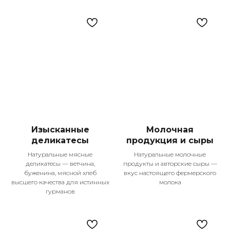
были удобными, выгодными и
приносили только положительные
эмоции.
Изысканные
Молочная
деликатесы
продукция и сыры
Натуральные мясные
Натуральные молочные
деликатесы — ветчина,
продукты и авторские сыры —
буженина, мясной хлеб
вкус настоящего фермерского
высшего качества для истинных
молока
гурманов
Контакты
+7 987 225-25-55