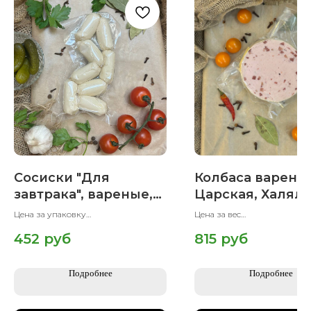
Сосиски "Для
Колбаса варена
завтрака", вареные,
Царская, Халяль
Халяль, 400 гр
гр
Цена за упаковку
Цена за вес
Вес упаковки 400 гр
Вес упаковки 500 гр
452
руб
815
руб
Подробнее
Подробнее