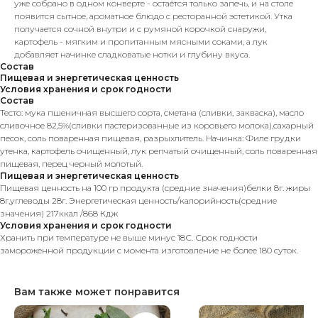
уже собрано в одном конверте - остаётся только запечь, и на столе
появится сытное, ароматное блюдо с ресторанной эстетикой. Утка
получается сочной внутри и с румяной корочкой снаружи,
картофель - мягким и пропитанным мясными соками, а лук
добавляет начинке сладковатые нотки и глубину вкуса.
Состав
Пищевая и энергетическая ценность
Условия хранения и срок годности
Состав
Тесто: мука пшеничная высшего сорта, сметана (сливки, закваска), масло
сливочное 82,5%(сливки пастеризованные из коровьего молока),сахарный
песок, соль поваренная пищевая, разрыхлитель. Начинка: Филе грудки
утенка, картофель очищенный, лук репчатый очищенный, соль поваренная
пищевая, перец черный молотый.
Пищевая и энергетическая ценность
Пищевая ценность на 100 гр продукта (средние значения)белки 8г. жиры
8г,углеводы 28г. Энергетическая ценность/калорийность(средние
значения) 217ккал /868 Кдж
Условия хранения и срок годности
Хранить при температуре не выше минус 18С. Срок годности
замороженной продукции с момента изготовление не более 180 суток.
Вам также может понравится