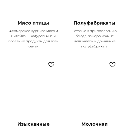
Мы гордимся тем, что становимся частью
жизни тысяч семей в Казани, предлагая
не просто продукты, а настоящее
Мясо птицы
Полуфабрикаты
качество жизни. Каждый день мы
Фермерское куриное мясо и
Готовые к приготовлению
работаем над тем, чтобы ваши покупки
индейка — натуральные и
блюда, замороженные
были удобными, выгодными и
полезные продукты для всей
деликатесы и домашние
приносили только положительные
семьи
полуфабрикаты
эмоции.
Изысканные
Молочная