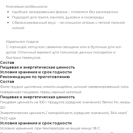
Ключевые особенности:
Удобная замороженная форма – готовятся без разморозки
Подходят для гриля, мангала, духовки и сковороды
Сбалансированный вкус – не слишком острые, с легкой пряной
ноткой
Идеальная подача:
С горчицей, кетчупом, свежими овощами или в булочках для хот-
догов. Отличный вариант для пикников, дачных посиделок и
быстрых перекусов.
Состав
Пищевая и энергетическая ценность
Условия хранения и срок годности
Рекомендации по приготовлению
Состав
Филе грудки цыпленка, мякоть индейки, шпинат свежемороженый, соль
поваренная пищевая, перец черный молотый.
Пищевая и энергетическая ценность
Пищевая ценность на 100 г продукта (средние значения): белки 14г, жиры
32г.
Энергетическая ценность / калорийность (средние значения): 344 ккал/
1422 кдж.
Условия хранения и срок годности
Условия хранения: при температуре не выше минус 18 С.