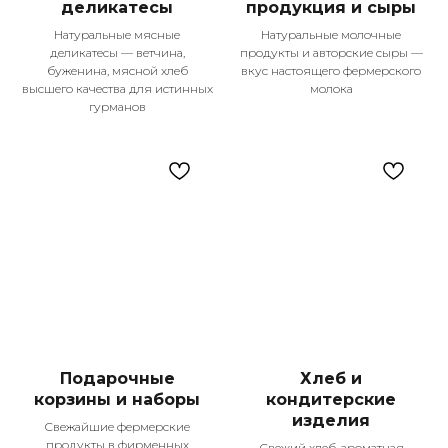
деликатесы
продукция и сыры
Натуральные мясные
Натуральные молочные
деликатесы — ветчина,
продукты и авторские сыры —
буженина, мясной хлеб
вкус настоящего фермерского
высшего качества для истинных
молока
Контакты
гурманов
+7 987 225-25-55
Телефон для справок
Подпишитесь
на наши соцсети!
Меню
Оплата и доставка
О компании
Покупателям
Рецепты
Контакты
Подарочные
Хлеб и
Каталог
корзины и наборы
кондитерские
изделия
Сезон гриль
Свежайшие фермерские
Колбасы и сосиски
продукты в фирменных
Свежий хлеб, ароматная