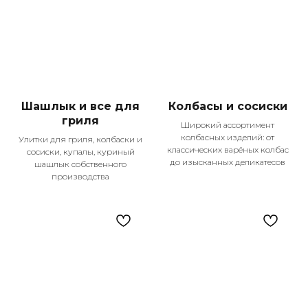
Шашлык и все для
Колбасы и сосиски
гриля
Широкий ассортимент
колбасных изделий: от
Улитки для гриля, колбаски и
классических варёных колбас
сосиски, купалы, куриный
до изысканных деликатесов
шашлык собственного
производства
Наши главные
преимущества