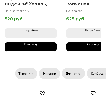
индейки" Халяль,
копченая
Халяль, 500 гр.
"Оригинальная",
Цена за упаковку
Цена за вес
Халяль, 500 гр
Вес упаковки 500 гр
Вес упаковки 500 гр
520
руб
625
руб
Подробнее
Подробнее
В корзину
В корзину
Для гриля
Колбасы 
Товар дня
Новинки