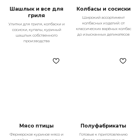
Шашлык и все для
Колбасы и сосиски
гриля
Широкий ассортимент
колбасных изделий: от
Улитки для гриля, колбаски и
классических варёных колбас
сосиски, купалы, куриный
до изысканных деликатесов
шашлык собственного
производства
Мясо птицы
Полуфабрикаты
Фермерское куриное мясо и
Готовые к приготовлению
индейка — натуральные и
блюда, замороженные