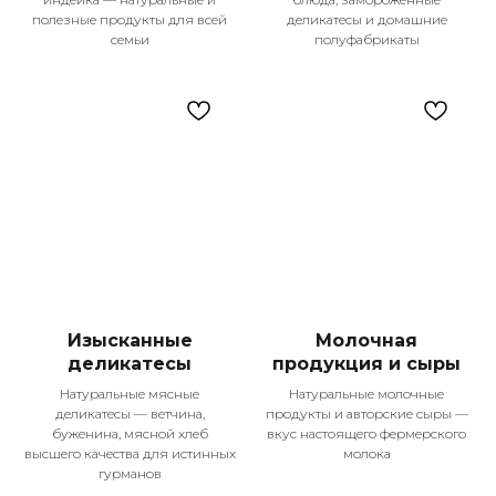
полезные продукты для всей
деликатесы и домашние
семьи
полуфабрикаты
Наши главные
преимущества
Мы гордимся тем, что становимся частью
жизни тысяч семей в Казани, предлагая
не просто продукты, а настоящее
качество жизни. Каждый день мы
работаем над тем, чтобы ваши покупки
были удобными, выгодными и
Изысканные
Молочная
приносили только положительные
деликатесы
продукция и сыры
эмоции.
Натуральные мясные
Натуральные молочные
деликатесы — ветчина,
продукты и авторские сыры —
буженина, мясной хлеб
вкус настоящего фермерского
высшего качества для истинных
молока
гурманов