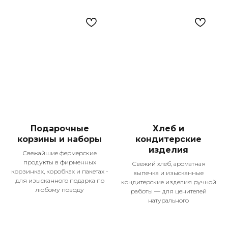
Подарочные
Хлеб и
Контакты
корзины и наборы
кондитерские
+7 987 225-25-55
изделия
Свежайшие фермерские
Телефон для справок
продукты в фирменных
Свежий хлеб, ароматная
корзинках, коробках и пакетах -
выпечка и изысканные
для изысканного подарка по
кондитерские изделия ручной
Подпишитесь
любому поводу
работы — для ценителей
на наши соцсети!
натурального
Меню
Оплата и доставка