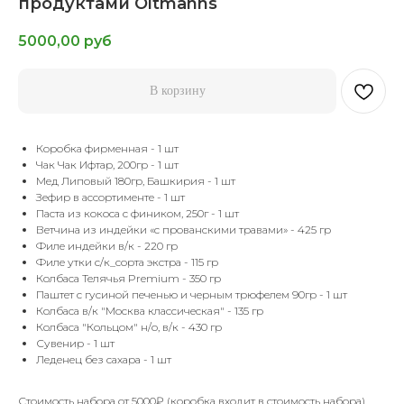
продуктами Oltmanns
5000,00
руб
В корзину
Коробка фирменная - 1 шт
Чак Чак Ифтар, 200гр - 1 шт
Мед Липовый 180гр, Башкирия - 1 шт
Зефир в ассортименте - 1 шт
Паста из кокоса с фиником, 250г - 1 шт
Ветчина из индейки «с прованскими травами» - 425 гр
Филе индейки в/к - 220 гр
Филе утки с/к_сорта экстра - 115 гр
Колбаса Телячья Premium - 350 гр
Паштет с гусиной печенью и черным трюфелем 90гр - 1 шт
Колбаса в/к "Москва классическая" - 135 гр
Колбаса "Кольцом" н/о, в/к - 430 гр
Сувенир - 1 шт
Леденец без сахара - 1 шт
Стоимость набора от 5000₽ (коробка входит в стоимость набора)