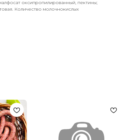
хмалфосат оксипропилированный, пектины;
ртовая. Количество молочнокислых