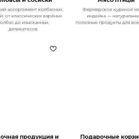
олбасы и сосиски
Мясо птицы
й ассортимент колбасных
Фермерское куриное мя
й: от классических варёных
индейка — натуральны
колбас до изысканных
полезные продукты для все
деликатесов
очная продукция и
Подарочные корзи