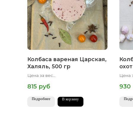
Колбаса вареная Царская,
Колб
Халяль, 500 гр
охот
сыро
Цена за вес
Цена 
300 
Вес упаковки 500 гр
Вес у
815
руб
930
Подробнее
Подр
В корзину