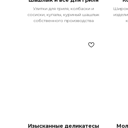
Шашлык и все для гриля
К
Улитки для гриля, колбаски и
Широки
сосиски, купалы, куриный шашлык
издели
собственного производства
Изысканные деликатесы
Мол