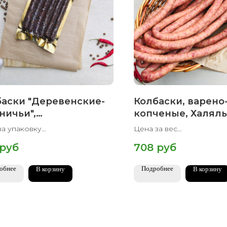
аски "Деревенские-
Колбаски, варено
ничьи",
копченые, Халяль,
копченые, Халяль,
за упаковку
Цена за вес
гр.
паковки 300 гр
Вес упаковки 400 гр
руб
708
руб
обнее
Подробнее
В корзину
В корзину