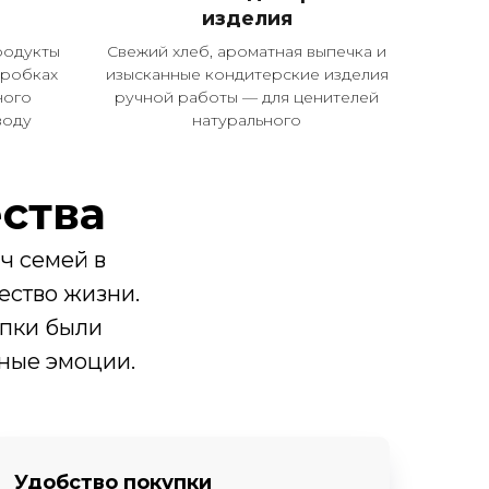
изделия
родукты
Свежий хлеб, ароматная выпечка и
оробках
изысканные кондитерские изделия
ного
ручной работы — для ценителей
воду
натурального
ства
ч семей в
ество жизни.
упки были
ные эмоции.
Удобство покупки