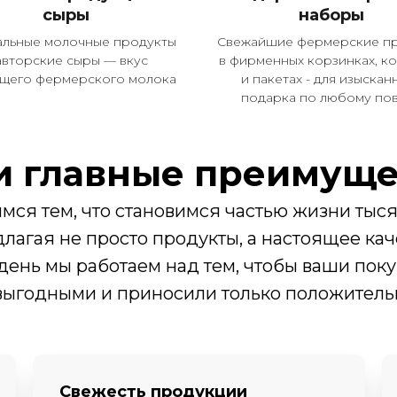
сыры
наборы
альные молочные продукты
Свежайшие фермерские п
авторские сыры — вкус
в фирменных корзинках, к
ящего фермерского молока
и пакетах - для изыскан
подарка по любому по
 главные преимуще
мся тем, что становимся частью жизни тыся
длагая не просто продукты, а настоящее кач
ень мы работаем над тем, чтобы ваши пок
выгодными и приносили только положитель
Свежесть продукции