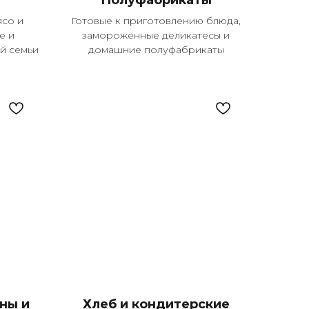
Полуфабрикаты
со и
Готовые к приготовлению блюда,
е и
замороженные деликатесы и
й семьи
домашние полуфабрикаты
ны и
Хлеб и кондитерские