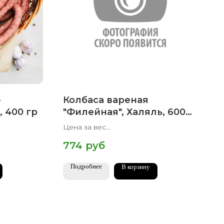
-
Колбаса вареная
 400 гр
"Филейная", Халяль, 600
гр
Цена за вес
Вес упаковки 600 гр
774
руб
Подробнее
В корзину