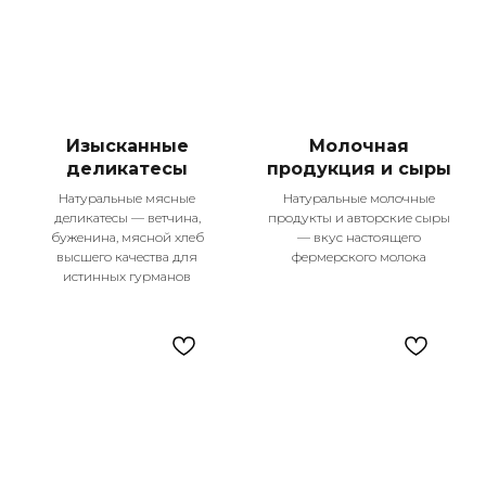
Изысканные
Молочная
деликатесы
продукция и сыры
Натуральные мясные
Натуральные молочные
деликатесы — ветчина,
продукты и авторские сыры
буженина, мясной хлеб
— вкус настоящего
высшего качества для
фермерского молока
истинных гурманов
Контакты
+7 987 225-25-55
Телефон для справок
Подпишитесь
на наши соцсети!