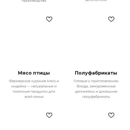
производства
Наши главные
преимущества
Мы гордимся тем, что становимся частью
Мясо птицы
Полуфабрикаты
жизни тысяч семей в Казани, предлагая
Фермерское куриное мясо и
Готовые к приготовлению
не просто продукты, а настоящее
индейка — натуральные и
блюда, замороженные
качество жизни. Каждый день мы
полезные продукты для
деликатесы и домашние
работаем над тем, чтобы ваши покупки
всей семьи
полуфабрикаты
были удобными, выгодными и
приносили только положительные
эмоции.