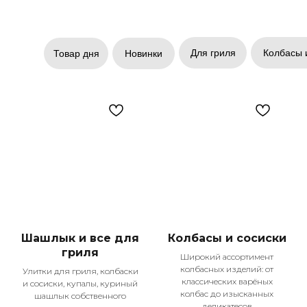
Для гриля
Колбасы 
Товар дня
Новинки
Шашлык и все для
Колбасы и сосиски
гриля
Широкий ассортимент
колбасных изделий: от
Улитки для гриля, колбаски
классических варёных
и сосиски, купалы, куриный
колбас до изысканных
шашлык собственного
деликатесов