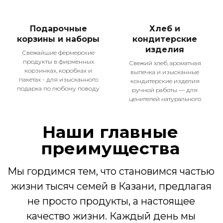
Меню
Оплата и доставка
Подарочные
Хлеб и
О компании
корзины и наборы
кондитерские
Покупателям
изделия
Свежайшие фермерские
Рецепты
продукты в фирменных
Контакты
Свежий хлеб, ароматная
корзинках, коробках и
выпечка и изысканные
пакетах - для изысканного
кондитерские изделия
Каталог
подарка по любому поводу
ручной работы — для
Сезон гриль
ценителей натурального
Колбасы и сосиски
Деликатесы
Мясо птицы
Полуфабрикаты
Молочная продукция
Кондитерские изделия, хлеб
Подарочные наборы
Адреса
Казань, ул. Достоевского, 75
Открыть карту
Казань, ул. Абсалямова, 19
Открыть карту
Казань, ул. Муштари, 18