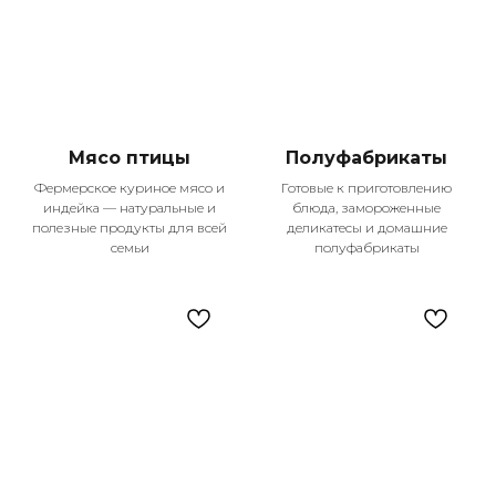
Наши главные
преимущества
Мы гордимся тем, что становимся частью
жизни тысяч семей в Казани, предлагая
не просто продукты, а настоящее
качество жизни. Каждый день мы
Мясо птицы
Полуфабрикаты
работаем над тем, чтобы ваши покупки
Фермерское куриное мясо и
Готовые к приготовлению
были удобными, выгодными и
индейка — натуральные и
блюда, замороженные
приносили только положительные
полезные продукты для всей
деликатесы и домашние
эмоции.
семьи
полуфабрикаты