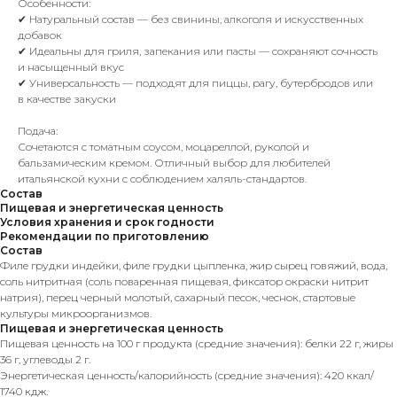
Особенности:
✔ Натуральный состав — без свинины, алкоголя и искусственных
добавок
✔ Идеальны для гриля, запекания или пасты — сохраняют сочность
и насыщенный вкус
✔ Универсальность — подходят для пиццы, рагу, бутербродов или
в качестве закуски
Подача:
Сочетаются с томатным соусом, моцареллой, руколой и
бальзамическим кремом. Отличный выбор для любителей
итальянской кухни с соблюдением халяль-стандартов.
Состав
Пищевая и энергетическая ценность
Условия хранения и срок годности
Рекомендации по приготовлению
Состав
Филе грудки индейки, филе грудки цыпленка, жир сырец говяжий, вода,
соль нитритная (соль поваренная пищевая, фиксатор окраски нитрит
натрия), перец черный молотый, сахарный песок, чеснок, стартовые
культуры микроорганизмов.
Пищевая и энергетическая ценность
Пищевая ценность на 100 г продукта (средние значения): белки 22 г, жиры
36 г, углеводы 2 г.
Энергетическая ценность/калорийность (средние значения): 420 ккал/
1740 кдж.