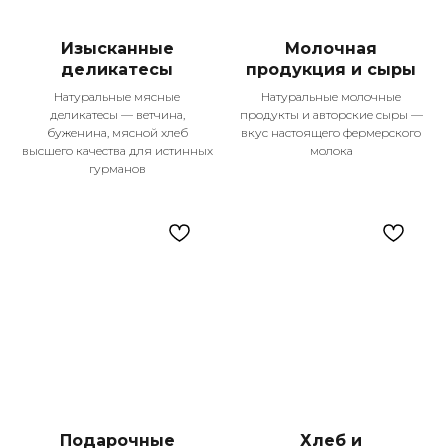
Изысканные
Молочная
деликатесы
продукция и сыры
Натуральные мясные
Натуральные молочные
деликатесы — ветчина,
продукты и авторские сыры —
буженина, мясной хлеб
вкус настоящего фермерского
Контакты
высшего качества для истинных
молока
гурманов
+7 987 225-25-55
Телефон для справок
Подпишитесь
на наши соцсети!
Меню
Оплата и доставка
О компании
Покупателям
Рецепты
Контакты
Каталог
Подарочные
Хлеб и