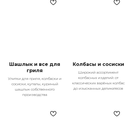
Шашлык и все для
Колбасы и сосиски
гриля
Широкий ассортимент
колбасных изделий: от
Улитки для гриля, колбаски и
классических варёных колбас
сосиски, купалы, куриный
до изысканных деликатесов
шашлык собственного
производства