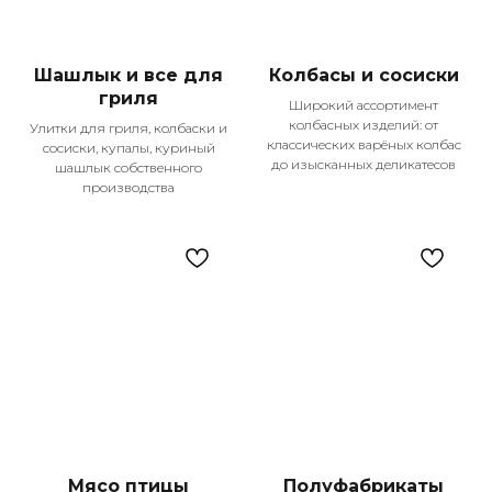
Шашлык и все для
Колбасы и сосиски
гриля
Широкий ассортимент
колбасных изделий: от
Улитки для гриля, колбаски и
классических варёных колбас
сосиски, купалы, куриный
до изысканных деликатесов
шашлык собственного
производства
Наши главные
преимущества
Мы гордимся тем, что становимся частью
жизни тысяч семей в Казани, предлагая
не просто продукты, а настоящее
качество жизни. Каждый день мы
работаем над тем, чтобы ваши покупки
были удобными, выгодными и
приносили только положительные
эмоции.
Мясо птицы
Полуфабрикаты