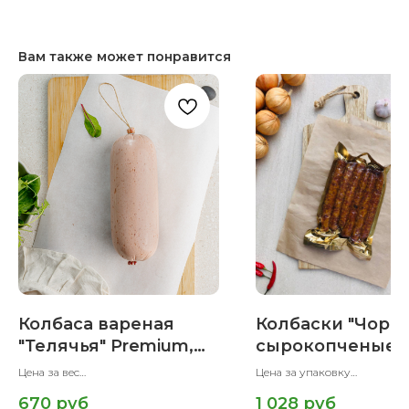
Вам также может понравится
Колбаса вареная
Колбаски "Чориз
"Телячья" Premium,
сырокопченые,
Халяль, 500 гр
Халяль, 400 гр.
Цена за вес
Цена за упаковку
Вес упаковки 500 гр
Вес упаковки 400 гр
670
руб
1 028
руб