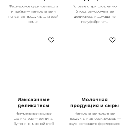
Фермерское куриное мясо и
Готовые к приготовлению
индейка — натуральные и
блюда, замороженные
полезные продукты для всей
деликатесы и домашние
семьи
полуфабрикаты
Изысканные
Молочная
Контакты
деликатесы
продукция и сыры
+7 987 225-25-55
Натуральные мясные
Натуральные молочные
Телефон для справок
деликатесы — ветчина,
продукты и авторские сыры —
буженина, мясной хлеб
вкус настоящего фермерского