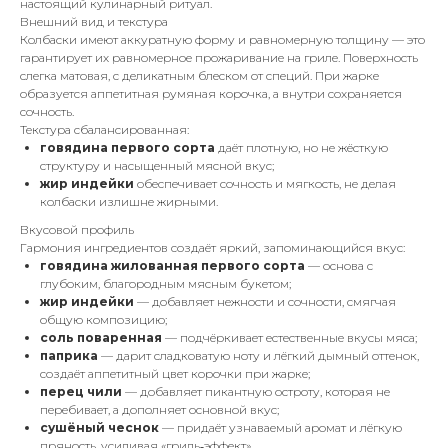
настоящий кулинарный ритуал.
Внешний вид и текстура
Колбаски имеют аккуратную форму и равномерную толщину — это
гарантирует их равномерное прожаривание на гриле. Поверхность
слегка матовая, с деликатным блеском от специй. При жарке
образуется аппетитная румяная корочка, а внутри сохраняется
сочность.
Текстура сбалансированная:
говядина первого сорта
даёт плотную, но не жёсткую
структуру и насыщенный мясной вкус;
жир индейки
обеспечивает сочность и мягкость, не делая
колбаски излишне жирными.
Вкусовой профиль
Гармония ингредиентов создаёт яркий, запоминающийся вкус:
говядина жилованная первого сорта
— основа с
глубоким, благородным мясным букетом;
жир индейки
— добавляет нежности и сочности, смягчая
общую композицию;
соль поваренная
— подчёркивает естественные вкусы мяса;
паприка
— дарит сладковатую ноту и лёгкий дымный оттенок,
создаёт аппетитный цвет корочки при жарке;
перец чили
— добавляет пикантную остроту, которая не
перебивает, а дополняет основной вкус;
сушёный чеснок
— придаёт узнаваемый аромат и лёгкую
пряность, усиливая «гриль‑эффект».