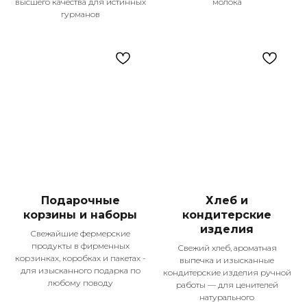
высшего качества для истинных
молока
Подпишитесь
гурманов
на наши соцсети!
Меню
Оплата и доставка
О компании
Покупателям
Рецепты
Контакты
Каталог
Сезон гриль
Колбасы и сосиски
Деликатесы
Мясо птицы
Подарочные
Хлеб и
Полуфабрикаты
корзины и наборы
кондитерские
Молочная продукция
изделия
Свежайшие фермерские
Кондитерские изделия, хлеб
продукты в фирменных
Свежий хлеб, ароматная
Подарочные наборы
корзинках, коробках и пакетах -
выпечка и изысканные
для изысканного подарка по
кондитерские изделия ручной
Адреса
любому поводу
работы — для ценителей
Казань, ул. Достоевского, 75
натурального
Открыть карту