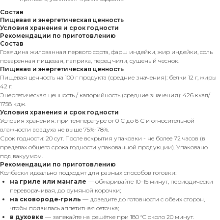
Состав
Пищевая и энергетическая ценность
Условия хранения и срок годности
Рекомендации по приготовлению
Состав
Говядина жилованная первого сорта, фарш индейки, жир индейки, соль
поваренная пищевая, паприка, перец чили, сушеный чеснок.
Пищевая и энергетическая ценность
Пищевая ценность на 100 г продукта (средние значения): белки 12 г, жиры
42 г.
Энергетическая ценность / калорийность (средние значения): 426 ккал/
1758 кдж.
Условия хранения и срок годности
Условия хранения: при температуре от 0 С до 6 С и относительной
влажности воздуха не выше 75%-78%.
Срок годности: 20 сут. После вскрытия упаковки - не более 72 часов (в
пределах общего срока годности упакованной продукции). Упаковано
под вакуумом.
Рекомендации по приготовлению
Колбаски идеально подходят для разных способов готовки:
на гриле или мангале
— обжаривайте 10–15 минут, периодически
переворачивая, до румяной корочки;
на сковороде‑гриль
— доведите до готовности с обеих сторон,
чтобы появилась аппетитная сеточка;
в духовке
— запекайте на решётке при 180 °C около 20 минут.