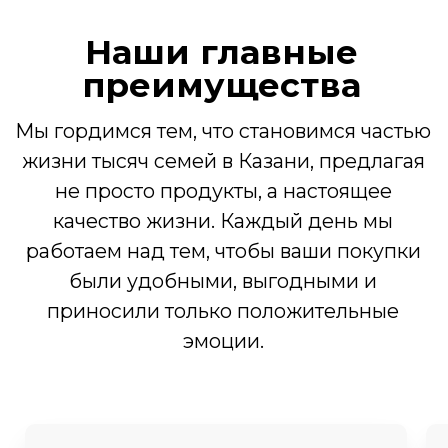
Казань, ул. Абсалямова, 19
Открыть карту
Казань, ул. Муштари, 18
Открыть карту
Производство: Зеленодольский
р-н, с. Мизиново, ул.Школьная,
32
© 2015-2025 Все права защищены
Политика конфиденциальности
Согласие на обработку персональных данных