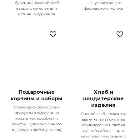
буженина, мясной хлеб
— вкус настоящего
высшего качества для
фермерского молока
Контакты
истинных гурманов
+7 987 225-25-55
Телефон для справок
Подпишитесь
на наши соцсети!
Меню
Оплата и доставка
О компании
Покупателям
Рецепты
Подарочные
Хлеб и
Контакты
корзины и наборы
кондитерские
Каталог
изделия
Свежайшие фермерские
Сезон гриль
продукты в фирменных
Свежий хлеб, ароматная
корзинках, коробках и
Колбасы и сосиски
выпечка и изысканные
пакетах - для изысканного
Деликатесы
кондитерские изделия
подарка по любому поводу
ручной работы — для
Мясо птицы
ценителей натурального
Полуфабрикаты