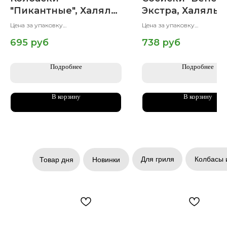
"Пикантные", Халяль,
Экстра, Халяль, 
500 гр
гр
Цена за упаковку
Цена за упаковку
Вес упаковки 500 гр
Вес упаковки 600 гр
695
руб
738
руб
Подробнее
Подробнее
В корзину
В корзину
Для гриля
Колбасы 
Товар дня
Новинки