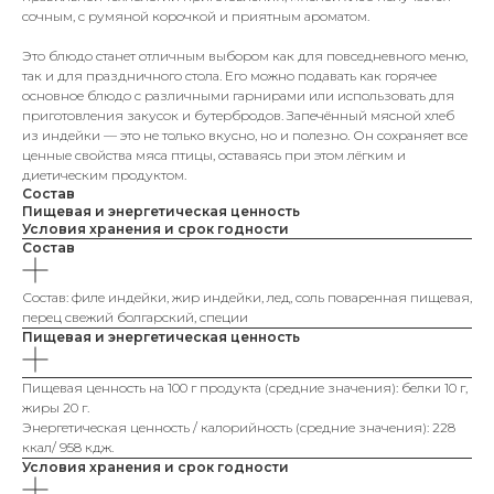
сочным, с румяной корочкой и приятным ароматом.
Это блюдо станет отличным выбором как для повседневного меню,
так и для праздничного стола. Его можно подавать как горячее
основное блюдо с различными гарнирами или использовать для
приготовления закусок и бутербродов. Запечённый мясной хлеб
из индейки — это не только вкусно, но и полезно. Он сохраняет все
ценные свойства мяса птицы, оставаясь при этом лёгким и
диетическим продуктом.
Состав
Пищевая и энергетическая ценность
Условия хранения и срок годности
Состав
Состав: филе индейки, жир индейки, лед, соль поваренная пищевая,
перец свежий болгарский, специи
Пищевая и энергетическая ценность
Пищевая ценность на 100 г продукта (средние значения): белки 10 г,
жиры 20 г.
Энергетическая ценность / калорийность (средние значения): 228
ккал/ 958 кдж.
Условия хранения и срок годности