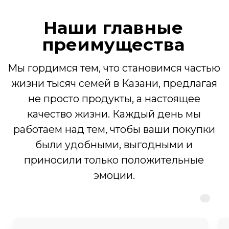
Молочная продукция
Кондитерские изделия, хлеб
Подарочные наборы
Адреса
Казань, ул. Достоевского, 75
Открыть карту
Казань, ул. Абсалямова, 19
Открыть карту
Казань, ул. Муштари, 18
Открыть карту
Производство: Зеленодольский
р-н, с. Мизиново, ул.Школьная,
32
© 2015-2025 Все права защищены
Политика конфиденциальности
Согласие на обработку персональных данных