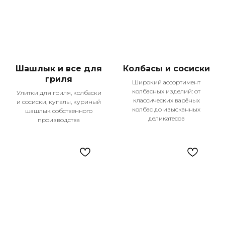
Шашлык и все для
Колбасы и сосиски
гриля
Широкий ассортимент
колбасных изделий: от
Улитки для гриля, колбаски
классических варёных
и сосиски, купалы, куриный
колбас до изысканных
шашлык собственного
деликатесов
производства
Наши главные
преимущества
Мы гордимся тем, что становимся частью
жизни тысяч семей в Казани, предлагая