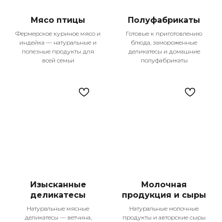
не просто продукты, а настоящее
качество жизни. Каждый день мы
Мясо птицы
Полуфабрикаты
работаем над тем, чтобы ваши покупки
Фермерское куриное мясо и
Готовые к приготовлению
были удобными, выгодными и
индейка — натуральные и
блюда, замороженные
приносили только положительные
полезные продукты для
деликатесы и домашние
эмоции.
всей семьи
полуфабрикаты
Изысканные
Молочная
деликатесы
продукция и сыры
Натуральные мясные
Натуральные молочные
деликатесы — ветчина,
продукты и авторские сыры