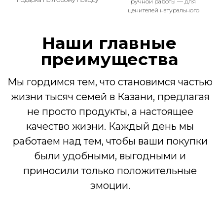
ручной работы — для
Полуфабрикаты
ценителей натурального
Молочная продукция
Кондитерские изделия, хлеб
Подарочные наборы
Адреса
Казань, ул. Достоевского, 75
Открыть карту
Казань, ул. Абсалямова, 19
Открыть карту
Казань, ул. Муштари, 18
Открыть карту
Производство: Зеленодольский
р-н, с. Мизиново, ул.Школьная,
32
© 2015-2025 Все права защищены
Политика конфиденциальности
Согласие на обработку персональных данных