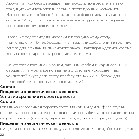
Ароматная колбаса с насыщенным вкусом, приготовленная по
традиционной технологии варки с последующим копчением.
Изготовлена из отборной говядины с добавлением натуральных
специй. Обладает плотной, но нежной текстурой и характерным
золотисто-коричневым оттенком.
Идеально подходит для нарезки к праздничному столу,
приготовления бутербродов, пикников или добавления в горячие
блюда для придания пикантного вкуса. Благодаря удобной форме
кольца легко нарезается ровными ломтиками.
Сочетается с горчицей, хреном, ржаным хлебом и маринованными
овощами. Натуральное копчение и отсутствие искусственных
усилителей вкуса делают эту колбасу отличным выбором для
ценителей качественных мясных изделий.
Состав
Пищевая и энергетическая ценность
Условия хранения и срок годности
Состав
Говядина жилованная первого сорта, мякоть индейки, филе грудки
цыпленка, посолочная смесь (поваренная соль, фиксатор окраски нитрит
натрия), специи (горчица, перец черный, мускатный орех, кардамон).
Пищевая и энергетическая ценность
Пищевая ценность на 100 г продукта (средние значения): белки 14 г, жиры
22 г.