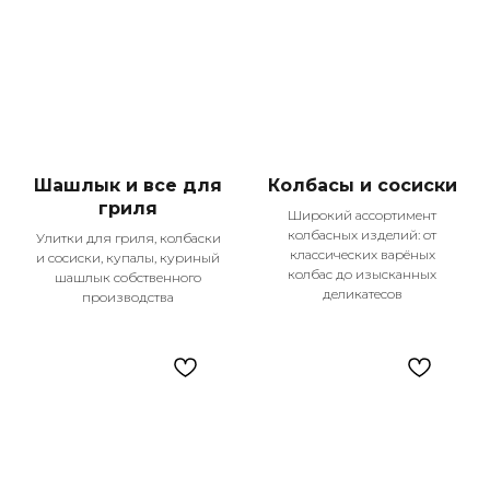
Шашлык и все для
Колбасы и сосиски
гриля
Широкий ассортимент
колбасных изделий: от
Улитки для гриля, колбаски
классических варёных
и сосиски, купалы, куриный
колбас до изысканных
шашлык собственного
деликатесов
производства
Наши главные
преимущества
Мы гордимся тем, что становимся частью