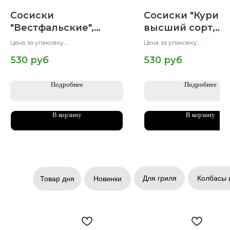
Сосиски
Сосиски "Курин
"Вестфальские",
высший сорт,
искусственная
Халяль, 500 гр
Цена за упаковку
Цена за упаковку
оболочка, вареные,
Вес упаковки 500 гр
Вес упаковки 500 гр
530
руб
530
руб
Халяль, 500 гр
Подробнее
Подробнее
В корзину
В корзину
Для гриля
Колбасы 
Товар дня
Новинки