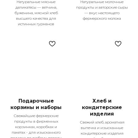
Натуральные мясные
Натуральные молочные
деликатесы — ветчина,
продукты и авторские сыры
буженина, мясной хлеб
— вкус настоящего
высшего качества для
фермерского молока
Контакты
истинных гурманов
+7 987 225-25-55
Телефон для справок
Подпишитесь
на наши соцсети!
Меню
Оплата и доставка
О компании
Покупателям
Рецепты
Контакты
Подарочные
Хлеб и
корзины и наборы
кондитерские
Каталог
изделия
Свежайшие фермерские
Сезон гриль
продукты в фирменных
Свежий хлеб, ароматная
Колбасы и сосиски
корзинках, коробках и
выпечка и изысканные
Деликатесы
пакетах - для изысканного
кондитерские изделия
Мясо птицы
подарка по любому поводу