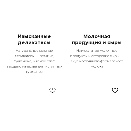
Изысканные
Молочная
деликатесы
продукция и сыры
Натуральные мясные
Натуральные молочные
деликатесы — ветчина,
продукты и авторские сыры —
Контакты
буженина, мясной хлеб
вкус настоящего фермерского
+7 987 225-25-55
высшего качества для истинных
молока
гурманов
Телефон для справок
Подпишитесь
на наши соцсети!
Меню
Оплата и доставка
О компании
Покупателям
Рецепты