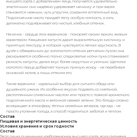
высшего сорта с добавлением яйца, получается удивительно
эластичным: оно надёжно удерживает начинку и при варке
становится нежным, чуть упругим, сохраняя аппетитный вид.
Подсолнечное масло придаёт тесту особую мягкость, а соль
деликатно подчёркивает его чистый, хлебный оттенок.
Начинка - сердце этих вареников - покоряет своим ярким, живым
характером. Квашеная капуста дарит выразительную кислинку и
приятную текстуру, в которой чувствуется лёгкая хрусткость. В
дуэте с обжаренным до золотистого оттенка репчатым луком она
раскрывается особенно полно: сладковатые нотки лука сглаживают
резкость капусты, делая вкус более округлым и уютным. Щепотка
молотого перца добавляет тонкую пряную искру - не перебивая
основной мотив, а лишь оттеняя его.
Такие вареники - идеальный выбор для сытного обеда или
душевного ужина. Их особенно вкусно подавать со сметаной,
растопленным сливочным маслом или просто с ложкой ароматного
подсолнечного масла и веточкой свежей зелени. Это блюдо словно
возвращает в атмосферу тёплых семейных вечеров, где еда - не
просто утоление голода, а способ поделиться заботой и теплом.
Состав
Пищевая и энергетическая ценность
Условия хранения и срок годности
Состав
Тесто (мука пшеничная хлебопекарная высшего сорта, вода питьевая,