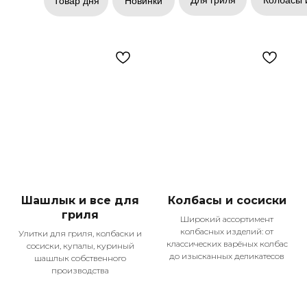
Товар дня
Новинки
Шашлык и все для
Колбасы и сосиски
гриля
Широкий ассортимент
колбасных изделий: от
Улитки для гриля, колбаски и
классических варёных колбас
сосиски, купалы, куриный
до изысканных деликатесов
шашлык собственного
производства