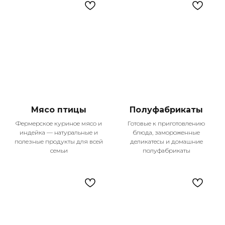
Наши главные
преимущества
Мы гордимся тем, что становимся частью
жизни тысяч семей в Казани, предлагая
не просто продукты, а настоящее
качество жизни. Каждый день мы
работаем над тем, чтобы ваши покупки
Мясо птицы
Полуфабрикаты
были удобными, выгодными и
Фермерское куриное мясо и
Готовые к приготовлению
приносили только положительные
индейка — натуральные и
блюда, замороженные
эмоции.
полезные продукты для всей
деликатесы и домашние
семьи
полуфабрикаты