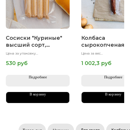
Сосиски "Куриные"
Колбаса
высший сорт,
сырокопченая
Халяль, 500 гр
«Сальчичон», Ха
Цена за упаковку
Цена за вес
390 гр.
Вес упаковки 500 гр
Вес упаковки 390 гр
530
руб
1 002,3
руб
Подробнее
Подробнее
В корзину
В корзину
Для гриля
Колбасы 